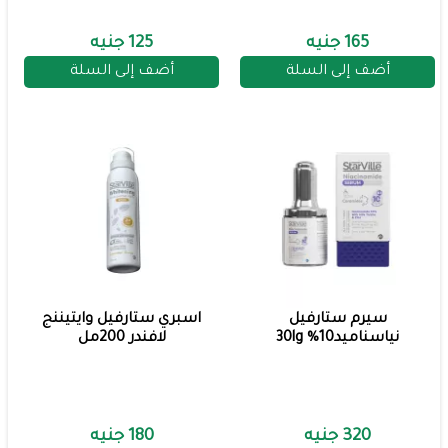
165 جنيه
125 جنيه
أضف إلى السلة
أضف إلى السلة
سيرم ستارفيل
اسبري ستارفيل وايتيننج
نياسناميد10% 30lg
لافندر 200مل
320 جنيه
180 جنيه