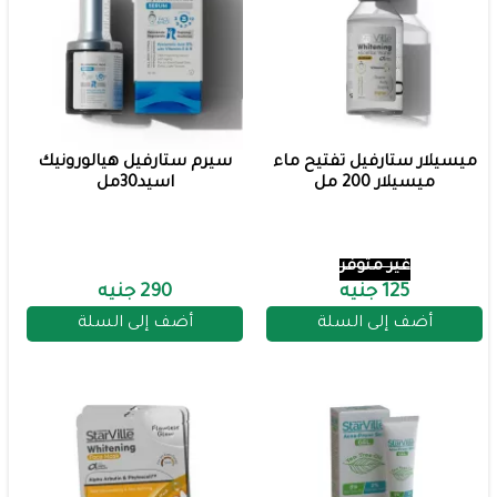
ميسيلار ستارفيل تفتيح ماء
سيرم ستارفيل هيالورونيك
ميسيلار 200 مل
اسيد30مل
غير متوفر
125 جنيه
290 جنيه
أضف إلى السلة
أضف إلى السلة