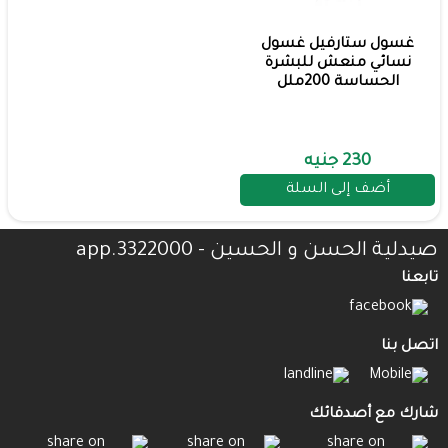
غسول ستارفيل غسول
نسائي منعش للبشرة
الحساسة 200ملل
230 جنيه
أضف إلى السلة
صيدلية الحسن و الحسين - 3322000.app
تابعنا
اتصل بنا
شارك مع أصدقائك