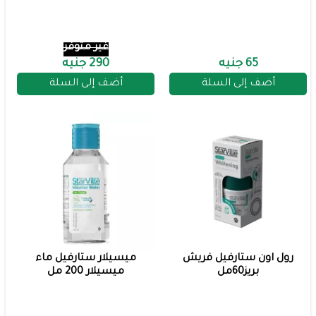
غير متوفر
65 جنيه
290 جنيه
أضف إلى السلة
أضف إلى السلة
رول اون ستارفيل فريش
ميسيلار ستارفيل ماء
بريز60مل
ميسيلار 200 مل