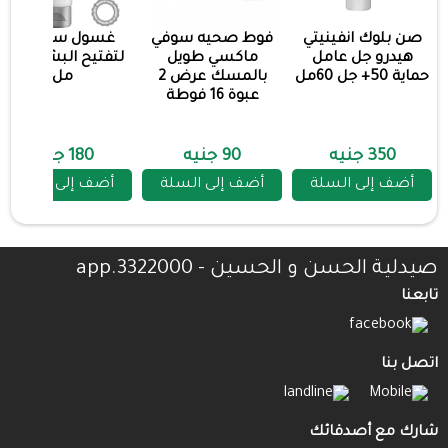
صن بلوك انفينيتي
فوط صحيه سوفي
غسول ستارفيل
هيدرو جل عامل
ماكسي طويل
لتفتيح البشره 200
حماية 50+ جل 60مل
بالمسك عرض 2
مل
عبوة 16 فوطة
350 جنيه
90 جنيه
180 جنيه
أضف إلى السلة
أضف إلى السلة
أضف إلى السلة
صيدلية الحسن و الحسين - 3322000.app
تابعنا
اتصل بنا
شارك مع أصدقائك