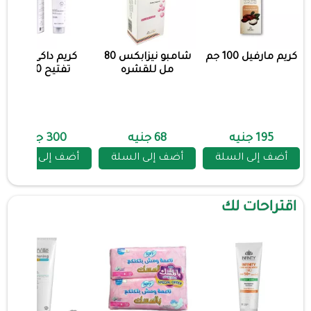
كريم مارفيل 100 جم
شامبو نيزابكس 80
كريم داكى كريم
مل للقشره
تفتيح 60جم
195 جنيه
68 جنيه
300 جنيه
أضف إلى السلة
أضف إلى السلة
أضف إلى السلة
اقتراحات لك