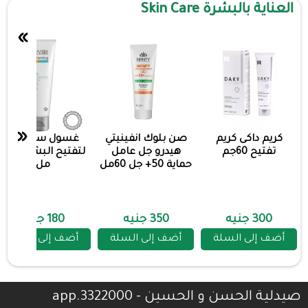
العناية بالبشرة Skin Care
»
«
كريم داكى كريم
صن بلوك انفينيتي
غسول ستارفيل
تفتيح 60جم
هيدرو جل عامل
لتفتيح البشره 200
حماية 50+ جل 60مل
مل
300 جنيه
350 جنيه
180 جنيه
أضف إلى السلة
أضف إلى السلة
أضف إلى السلة
صيدلية الحسن و الحسين - 3322000.app