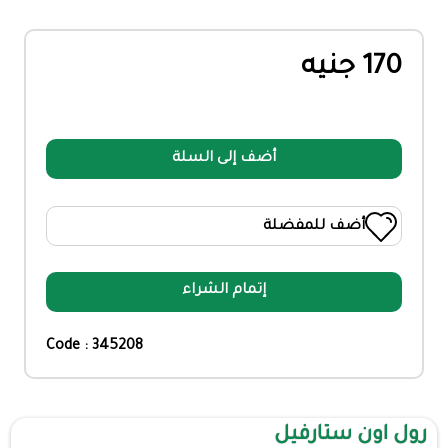
170 جنيه
أضف إلى السلة
أضف للمفضلة
إتمام الشراء
Code : 345208
رول اون ستارفيل