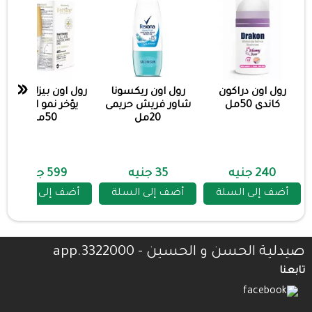
«
رول اون دراكون
رول اون ريكسونا
رول اون بيزلين جولد
كاندى 50مل
شاور فريش حريمى
يؤخر نمو الشعر
20مل
50مل
240 جنيه
35 جنيه
599 جنيه
أضف إلى السلة
أضف إلى السلة
أضف إلى السلة
صيدلية الحسن و الحسين - 3322000.app
تابعنا