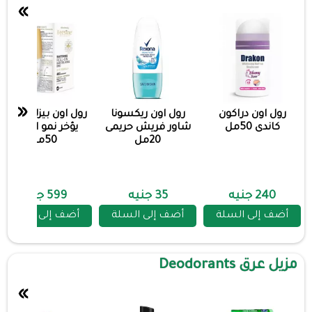
»
«
رول اون دراكون
رول اون ريكسونا
رول اون بيزلين جولد
كاندى 50مل
شاور فريش حريمى
يؤخر نمو الشعر
20مل
50مل
240 جنيه
35 جنيه
599 جنيه
أضف إلى السلة
أضف إلى السلة
أضف إلى السلة
مزيل عرق Deodorants
»