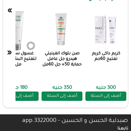
»
«
كريم داكى كريم
صن بلوك انفينيتي
غسول ستارفيل
تفتيح 60جم
هيدرو جل عامل
لتفتيح البشره 200
حماية 50+ جل 60مل
مل
300 جنيه
350 جنيه
180 جنيه
أضف إلى السلة
أضف إلى السلة
أضف إلى السلة
صيدلية الحسن و الحسين - 3322000.app
تابعنا