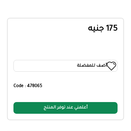
175 جنيه
أضف للمفضلة
Code : 478065
أعلمني عند توفر المنتج