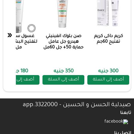
«
كريم داكى كريم
صن بلوك انفينيتي
غسول ستارفيل
تفتيح 60جم
هيدرو جل عامل
لتفتيح البشره 200
حماية 50+ جل 60مل
مل
300 جنيه
350 جنيه
180 جنيه
أضف إلى السلة
أضف إلى السلة
أضف إلى السلة
صيدلية الحسن و الحسين - 3322000.app
تابعنا
اتصل بنا