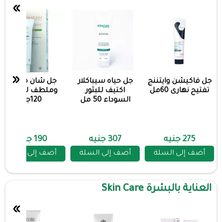
»
«
جل فاكيشن وايتننج
جل حياه سيباكلار
جل شان مرطب
تفتيح نهارى 60مل
اكتيف للبثور
وملطف للبشرة
السوداء 50 مل
120جم
275 جنيه
307 جنيه
190 جنيه
أضف إلى السلة
أضف إلى السلة
أضف إلى السلة
العناية بالبشرة Skin Care
»