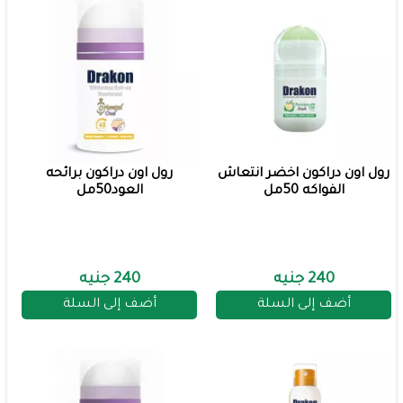
رول اون دراكون اخضر انتعاش
رول اون دراكون برائحه
الفواكه 50مل
العود50مل
240 جنيه
240 جنيه
أضف إلى السلة
أضف إلى السلة