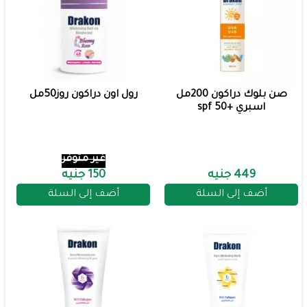
صن بلوك دراكون 200مل
رول اون دراكون روز50مل
اسبري +50 spf
غير متوفر
449 جنيه
150 جنيه
أضف إلى السلة
أضف إلى السلة