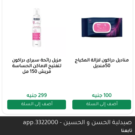
مناديل دراكون لازالة المكياج
مزيل رائحة سبراى دراكون
50منديل
لتفتيح الاماكن الحساسة
فريش 150 مل
100 جنيه
299 جنيه
أضف إلى السلة
أضف إلى السلة
صيدلية الحسن و الحسين - 3322000.app
تابعنا