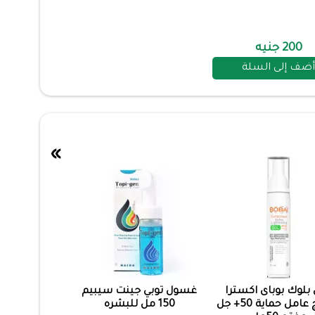
200 جنيه
أضف إلى السلة
»
لوك بوباى اكسترا
غسول توبي جينت سيبيم
لايتنتج عامل حماية 50+ جل
150 مل للبشره