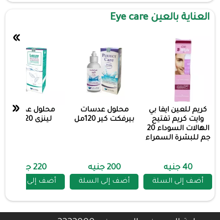
العناية بالعين Eye care
»
«
كريم للعين ايفا بي
محلول عدسات
محلول عدسات
وايت كريم تفتيح
بيرفكت كير 120مل
لينزى 120 مل
الهالات السوداء 20
جم للبشرة السمراء
40 جنيه
200 جنيه
220 جنيه
أضف إلى السلة
أضف إلى السلة
أضف إلى السلة