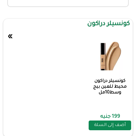
كونسيلر دراكون
»
كونسيلر دراكون
محيط للعين بيج
وسط10مل
199 جنيه
أضف إلى السلة