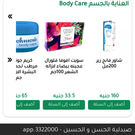
العناية بالجسم Body Care
»
«
شاور فانج رير
سويت افوفا فلورال
كريم جونسون
200مل
عجينه بيضاء لازاله
مرطب لجميع انواع
الشعر 100جم
البشرة الازرق 100
جم
160 جنيه
33.5 جنيه
65 جنيه
أضف إلى السلة
أضف إلى السلة
أضف إلى السلة
صيدلية الحسن و الحسين - 3322000.app