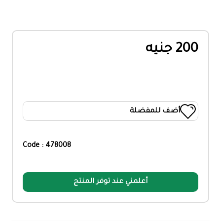
200 جنيه
أضف للمفضلة
Code : 478008
أعلمني عند توفر المنتج