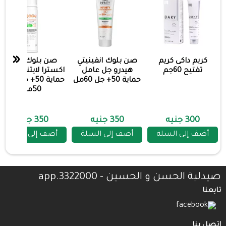
«
كريم داكى كريم
صن بلوك انفينيتي
صن بلوك بوباى
تفتيح 60جم
هيدرو جل عامل
اكسترا لايتنتج عامل
حماية 50+ جل 60مل
حماية 50+ جل مفتح
50مل
300 جنيه
350 جنيه
350 جنيه
أضف إلى السلة
أضف إلى السلة
أضف إلى السلة
صيدلية الحسن و الحسين - 3322000.app
تابعنا
اتصل بنا