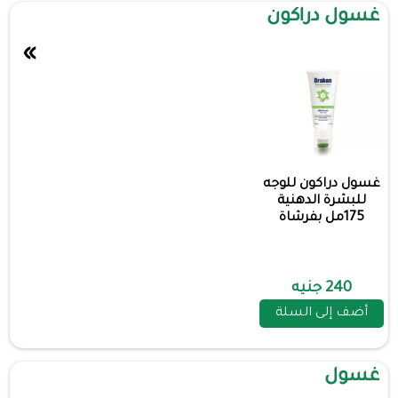
غسول دراكون
»
غسول دراكون للوجه
للبشرة الدهنية
175مل بفرشاة
240 جنيه
أضف إلى السلة
غسول