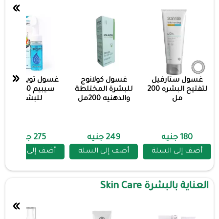
»
«
غسول ستارفيل
غسول كولانوج
غسول توبي جينت
لتفتيح البشره 200
للبشرة المختلطة
سيبيم 150 مل
مل
والدهنيه 200مل
للبشره
180 جنيه
249 جنيه
275 جنيه
أضف إلى السلة
أضف إلى السلة
أضف إلى السلة
العناية بالبشرة Skin Care
»