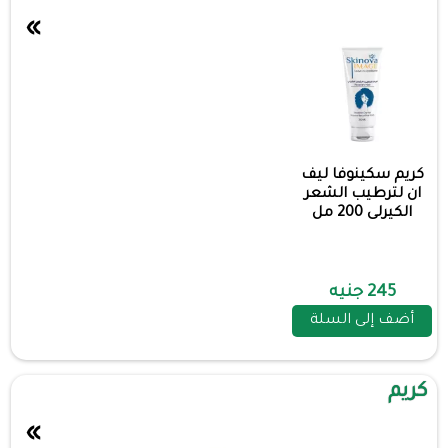
»
كريم سكينوفا ليف
ان لترطيب الشعر
الكيرلى 200 مل
245 جنيه
أضف إلى السلة
كريم
»