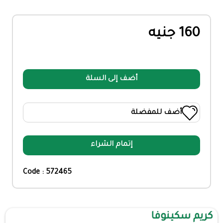
160 جنيه
أضف إلى السلة
أضف للمفضلة
إتمام الشراء
Code : 572465
كريم سكينوفا