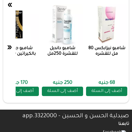
»
«
شامبو نيزابكس 80
شامبو دانديل
شامبو جلوسي
مل للقشره
للقشرة 250مل
بالكيراتين 200 جم
68 جنيه
250 جنيه
170 جنيه
أضف إلى السلة
أضف إلى السلة
أضف إلى السلة
صيدلية الحسن و الحسين - 3322000.app
تابعنا