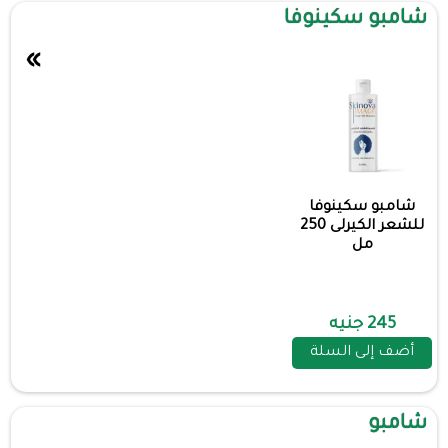
شامبو سكينوفا
»
شامبو سكينوفا
للشعر الكيرلى 250
مل
245 جنيه
أضف إلى السلة
شامبو