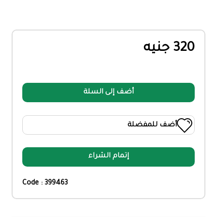
320 جنيه
أضف إلى السلة
أضف للمفضلة
إتمام الشراء
Code : 399463