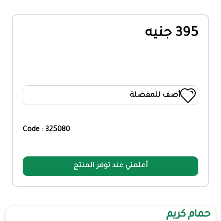
395 جنيه
أضف للمفضلة
Code : 325080
أعلمني عند توفر المنتج
حمام كريم