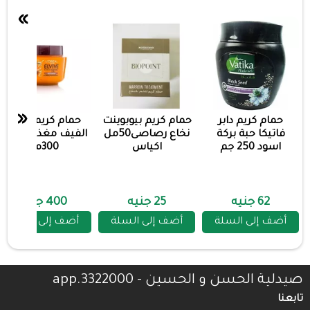
»
«
حمام كريم دابر
حمام كريم بيوبوينت
حمام كريم لوريال
فاتيكا حبة بركة
نخاع رصاصى50مل
الفيف مغذى بالزيت
اسود 250 جم
اكياس
300مل
62 جنيه
25 جنيه
400 جنيه
أضف إلى السلة
أضف إلى السلة
أضف إلى السلة
صيدلية الحسن و الحسين - 3322000.app
تابعنا