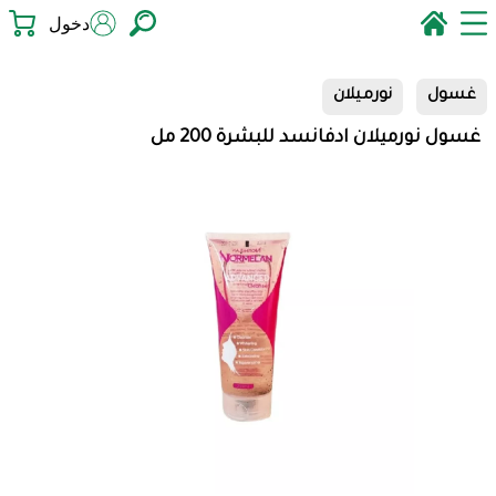
دخول
غسول
نورميلان
غسول نورميلان ادفانسد للبشرة 200 مل