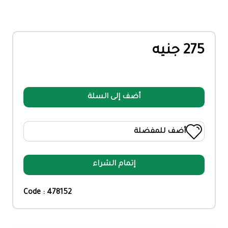
275 جنيه
أضف إلى السلة
أضف للمفضلة
إتمام الشراء
Code : 478152