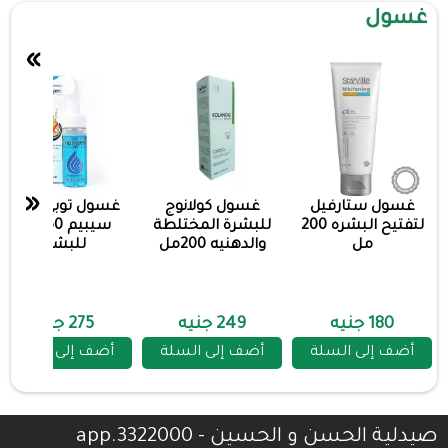
غسول
»
«
غسول ستارفيل
غسول كولانوج
غسول توبي جينت
لتفتيح البشره 200
للبشرة المختلطة
سيبيم 150 مل
مل
والدهنيه 200مل
للبشره
180 جنيه
249 جنيه
275 جنيه
أضف إلى السلة
أضف إلى السلة
أضف إلى السلة
صيدلية الحسن و الحسين - 3322000.app