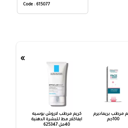
Code : 615077
»
م مرطب بريماديرم
كريم مرطب لاروش بوسيه
100جم
ايفاكلار مط للبشرة الدهنية
40مل 625347