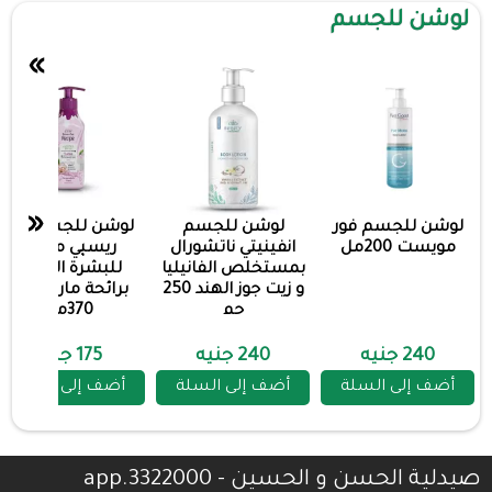
لوشن للجسم
»
«
لوشن للجسم فور
لوشن للجسم
لوشن للجسم ايفا
مويست 200مل
انفينيتي ناتشورال
ريسپي مغذي
بمستخلص الفانيليا
للبشرة العادية
و زيت جوز الهند 250
برائحة مارشيملو
جم
370مل
240 جنيه
240 جنيه
175 جنيه
أضف إلى السلة
أضف إلى السلة
أضف إلى السلة
صيدلية الحسن و الحسين - 3322000.app