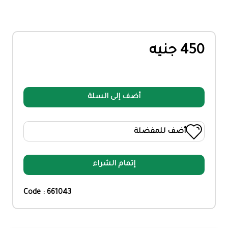
450 جنيه
أضف إلى السلة
أضف للمفضلة
إتمام الشراء
Code : 661043