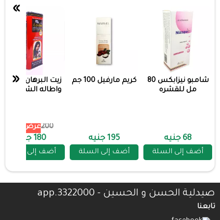
»
«
شامبو نيزابكس 80
كريم مارفيل 100 جم
زيت البرهان لتكثيف
مل للقشره
واطاله الشعر احمر
200
عرض 10%
68 جنيه
195 جنيه
180 جنيه
أضف إلى السلة
أضف إلى السلة
أضف إلى السلة
صيدلية الحسن و الحسين - 3322000.app
تابعنا