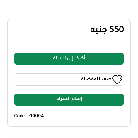
550 جنيه
أضف إلى السلة
أضف للمفضلة
إتمام الشراء
Code : 310004