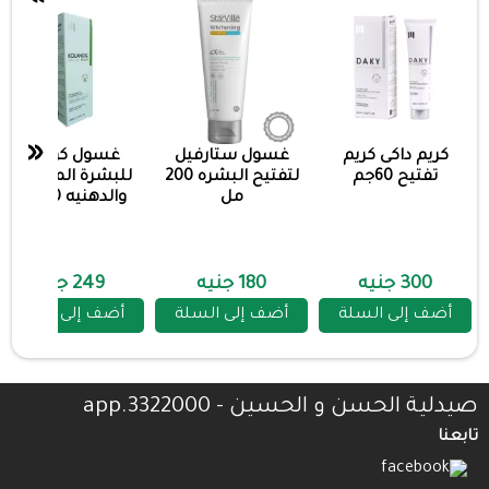
«
كريم داكى كريم
غسول ستارفيل
غسول كولانوج
تفتيح 60جم
لتفتيح البشره 200
للبشرة المختلطة
مل
والدهنيه 200مل
300 جنيه
180 جنيه
249 جنيه
أضف إلى السلة
أضف إلى السلة
أضف إلى السلة
صيدلية الحسن و الحسين - 3322000.app
تابعنا