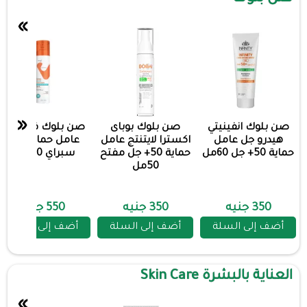
»
«
صن بلوك انفينيتي
صن بلوك بوباى
صن بلوك فاكيشن
هيدرو جل عامل
اكسترا لايتنتج عامل
عامل حماية 50+
حماية 50+ جل 60مل
حماية 50+ جل مفتح
سبراي 200مل
50مل
350 جنيه
350 جنيه
550 جنيه
أضف إلى السلة
أضف إلى السلة
أضف إلى السلة
العناية بالبشرة Skin Care
»