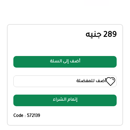
289 جنيه
أضف إلى السلة
أضف للمفضلة
إتمام الشراء
Code : 572139