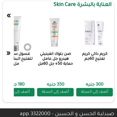
العناية بالبشرة Skin Care
»
«
كريم داكى كريم
صن بلوك انفينيتي
غسول ستارفيل
تفتيح 60جم
هيدرو جل عامل
لتفتيح البشره 200
حماية 50+ جل 60مل
مل
300 جنيه
350 جنيه
180 جنيه
أضف إلى السلة
أضف إلى السلة
أضف إلى السلة
صيدلية الحسن و الحسين - 3322000.app