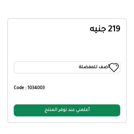
219 جنيه
أضف للمفضلة
Code : 1034003
أعلمني عند توفر المنتج