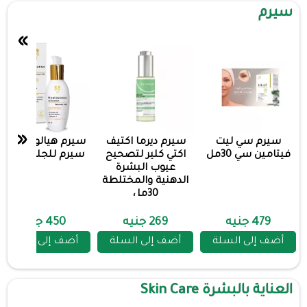
سيرم
»
«
سيرم سي ليت
سيرم ديرما اكتيف
سيرم هيالوكونكس
فيتامين سي 30مل
اكتي كلير لتصحيح
سيرم للجلد 40مل
عيوب البشرة
الدهنية والمختلطة
30مل
479 جنيه
269 جنيه
450 جنيه
أضف إلى السلة
أضف إلى السلة
أضف إلى السلة
العناية بالبشرة Skin Care