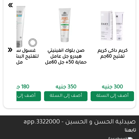
»
«
كريم داكى كريم
صن بلوك انفينيتي
غسول ستارفيل
تفتيح 60جم
هيدرو جل عامل
لتفتيح البشره 200
حماية 50+ جل 60مل
مل
300 جنيه
350 جنيه
180 جنيه
أضف إلى السلة
أضف إلى السلة
أضف إلى السلة
صيدلية الحسن و الحسين - 3322000.app
تابعنا