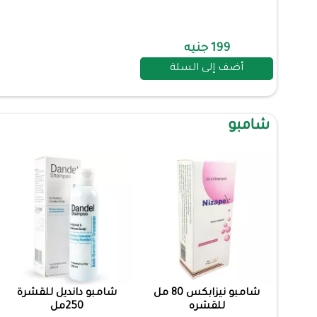
199 جنيه
أضف إلى السلة
شامبو
شامبو نيزابكس 80 مل
شامبو دانديل للقشرة
للقشره
250مل