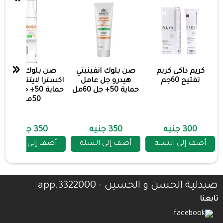
«
كريم داكى كريم
صن بلوك انفينيتي
صن بلوك بوباى
تفتيح 60جم
هيدرو جل عامل
اكسترا لايتنتج عامل
حماية 50+ جل 60مل
حماية 50+ جل مفتح
50مل
300 جنيه
350 جنيه
350 جنيه
أضف إلى السلة
أضف إلى السلة
أضف إلى السلة
صيدلية الحسن و الحسين - 3322000.app
تابعنا