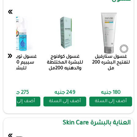
»
«
غسول ستارفيل
غسول كولانوج
غسول توبي جينت
لتفتيح البشره 200
للبشرة المختلطة
سيبيم 150 مل
مل
والدهنيه 200مل
للبشره
180 جنيه
249 جنيه
275 جنيه
أضف إلى السلة
أضف إلى السلة
أضف إلى السلة
العناية بالبشرة Skin Care
»