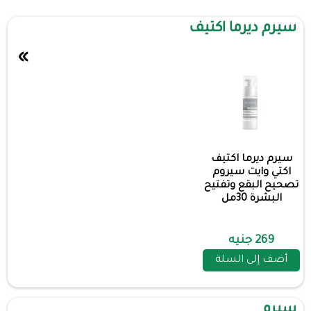
سيرم ديرما اكتيف
»
سيرم ديرما اكتيف
اكتي وايت سيروم
تصحيح البقع وتفتيح
البشرة 30مل
269 جنيه
أضف إلى السلة
سيرم