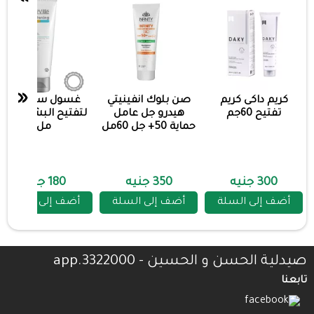
«
كريم داكى كريم
صن بلوك انفينيتي
غسول ستارفيل
تفتيح 60جم
هيدرو جل عامل
لتفتيح البشره 200
حماية 50+ جل 60مل
مل
300 جنيه
350 جنيه
180 جنيه
أضف إلى السلة
أضف إلى السلة
أضف إلى السلة
صيدلية الحسن و الحسين - 3322000.app
تابعنا