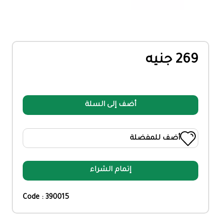
269 جنيه
أضف إلى السلة
أضف للمفضلة
إتمام الشراء
Code : 390015