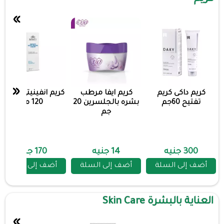
»
«
كريم داكى كريم
كريم ايفا مرطب
كريم انفينيتي مرطب
تفتيح 60جم
بشره بالجلسرين 20
120 مل
جم
300 جنيه
14 جنيه
170 جنيه
أضف إلى السلة
أضف إلى السلة
أضف إلى السلة
العناية بالبشرة Skin Care
»