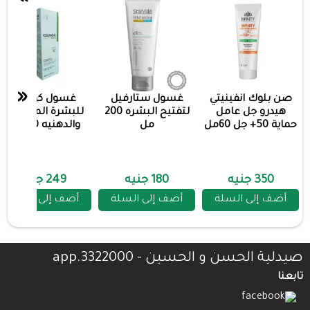
«
صن بلوك انفينيتي
غسول ستارفيل
غسول كولانوج
هيدرو جل عامل
لتفتيح البشره 200
للبشرة المختلطة
حماية 50+ جل 60مل
مل
والدهنيه 200مل
350 جنيه
180 جنيه
249 جنيه
أضف إلى السلة
أضف إلى السلة
أضف إلى السلة
صيدلية الحسن و الحسين - 3322000.app
تابعنا