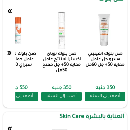
»
«
صن بلوك انفينيتي
صن بلوك بوباى
صن بلوك فاكيشن
هيدرو جل عامل
اكسترا لايتنتج عامل
عامل حماية 50+
حماية 50+ جل 60مل
حماية 50+ جل مفتح
سبراي 200مل
50مل
350 جنيه
350 جنيه
550 جنيه
أضف إلى السلة
أضف إلى السلة
أضف إلى السلة
العناية بالبشرة Skin Care
»