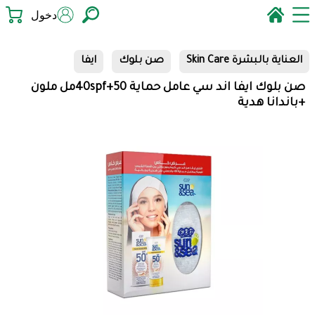
دخول
العناية بالبشرة Skin Care
صن بلوك
ايفا
صن بلوك ايفا اند سي عامل حماية 40spf+50مل ملون
+باندانا هدية