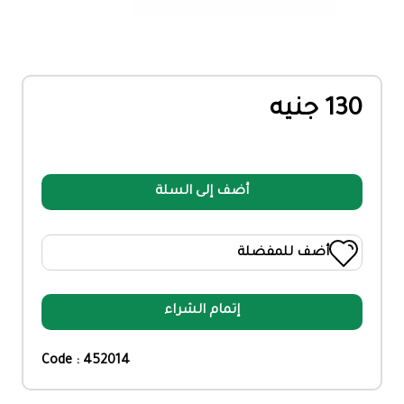
130 جنيه
أضف إلى السلة
أضف للمفضلة
إتمام الشراء
Code : 452014