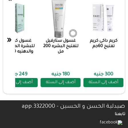
«
كريم داكى كريم
غسول ستارفيل
غسول كولانوج
تفتيح 60جم
لتفتيح البشره 200
للبشرة المختلطة
مل
والدهنيه 200مل
300 جنيه
180 جنيه
249 جنيه
أضف إلى السلة
أضف إلى السلة
أضف إلى السلة
صيدلية الحسن و الحسين - 3322000.app
تابعنا