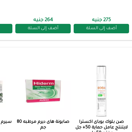
275 جنيه
264 جنيه
أضف إلى السلة
أضف إلى السلة
صن بلوك بوباى اكسترا
صابونة هاى ديرم مرطبه 80
سيرم 
لايتنتج عامل حماية 50+ جل
جم