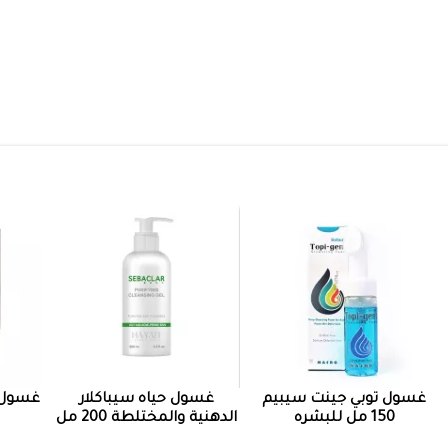
غسول توبي جينت سيبيم
غسول حياه سيباكلار
غسول نا
150 مل للبشره
الدهنية والمختلطة 200 مل