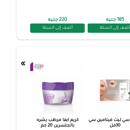
185 جنيه
220 جنيه
أضف إلى السلة
أضف إلى السلة
»
سي ليت فيتامين سي
كريم ايفا مرطب بشره
30مل
بالجلسرين 20 جم