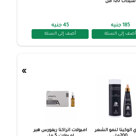
سيدات 120 مل
185 جنيه
45 جنيه
أضف إلى السلة
أضف إلى السلة
»
 الوكيتا لنمو الشعر
امبولات اتراكتا ريفورس هير