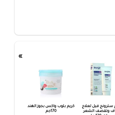
»
 سترونج فيل لعلاج
كريم بلوب واكس بجوز الهند
ف وتقصف الشعر
170جم