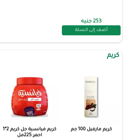
253 جنيه
أضف إلى السلة
كريم
كريم مارفيل 100 جم
كريم فيانسية جل كريم 2*1
احمر 225مل