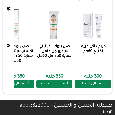
»
«
كريم داكى كريم
صن بلوك انفينيتي
صن بلوك بوباى
تفتيح 60جم
هيدرو جل عامل
اكسترا لايتنتج عامل
حماية 50+ جل 60مل
حماية 50+ جل مفتح
50مل
300 جنيه
350 جنيه
350 جنيه
أضف إلى السلة
أضف إلى السلة
أضف إلى السلة
صيدلية الحسن و الحسين - 3322000.app
تابعنا