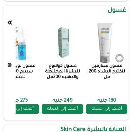
غسول
»
«
غسول ستارفيل
غسول كولانوج
غسول توبي جينت
لتفتيح البشره 200
للبشرة المختلطة
سيبيم 150 مل
مل
والدهنيه 200مل
للبشره
180 جنيه
249 جنيه
275 جنيه
أضف إلى السلة
أضف إلى السلة
أضف إلى السلة
العناية بالبشرة Skin Care