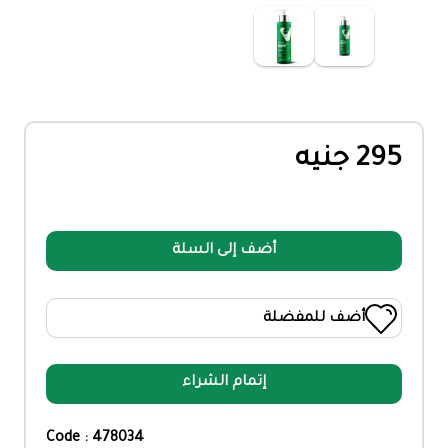
295 جنيه
أضف إلى السلة
أضف للمفضلة
إتمام الشراء
Code : 478034