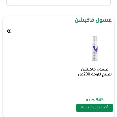
غسول فاكيشن
»
غسول فاكيشن
تفتيح للوجة 200مل
345 جنيه
أضف إلى السلة