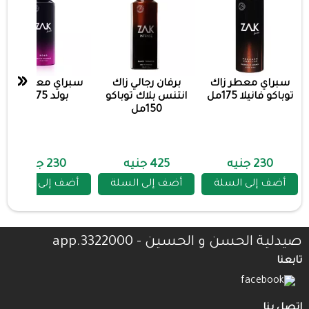
«
سبراي معطر زاك
برفان رجالي زاك
سبراي معطر زاك
توباكو فانيلا 175مل
انتنس بلاك توباكو
بولد 175مل
150مل
230 جنيه
425 جنيه
230 جنيه
أضف إلى السلة
أضف إلى السلة
أضف إلى السلة
صيدلية الحسن و الحسين - 3322000.app
تابعنا
اتصل بنا