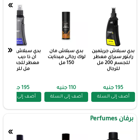
»
«
بدي سبلاش جريتمين
بدي سبلاش مان
بدي سبلاش جريتمين
رابتور سبراي معطر
لوك رجالى ميدنايت
ان ذا ديب سبراي
للجسم 200 مل
150 مل
معطر للجسم 200
للرجال
مل للرجال
195 جنيه
110 جنيه
195 جنيه
أضف إلى السلة
أضف إلى السلة
أضف إلى السلة
برفان Perfumes
»