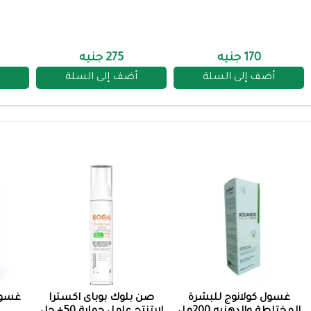
170 جنيه
275 جنيه
أضف إلى السلة
أضف إلى السلة
غسول كولانوج للبشرة
صن بلوك بوباى اكسترا
غسول