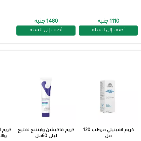
1110 جنيه
1480 جنيه
أضف إلى السلة
أضف إلى السلة
كريم انفينيتي مرطب 120
كريم فاكيشن وايتننج تفتيح
كريم ا
مل
ليلى 60مل
والام