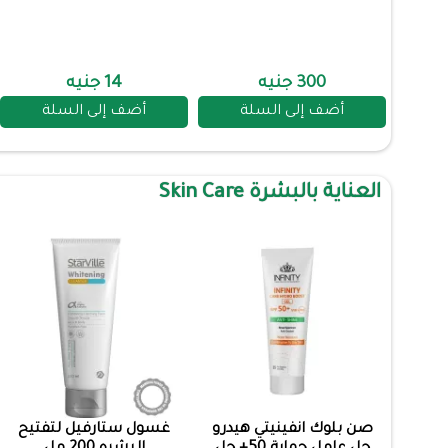
300 جنيه
14 جنيه
أضف إلى السلة
أضف إلى السلة
العناية بالبشرة Skin Care
صن بلوك انفينيتي هيدرو
غسول ستارفيل لتفتيح