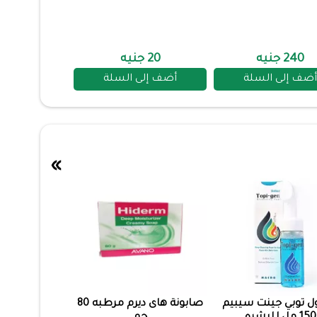
240 جنيه
20 جنيه
أضف إلى السلة
أضف إلى السلة
»
 توبي جينت سيبيم
صابونة هاى ديرم مرطبه 80