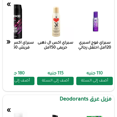
»
«
سبراي فوج اسبري
سبراي اكس ال ذهبى
سبراي اكس سبورت
120مل احتفل رجالي
حريمى 150مل
فريش 150 ملل
110 جنيه
115 جنيه
180 جنيه
أضف إلى السلة
أضف إلى السلة
أضف إلى السلة
مزيل عرق Deodorants
»