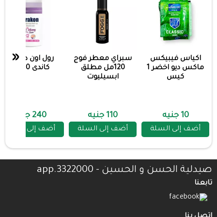
«
اكياس فيبيكس
سبراي معطر فوج
رول اون دراكون
ماكس ديو اخضر 1
120مل مطلق
كاندى 50مل
كيس
ابسيليوت
10 جنيه
110 جنيه
240 جنيه
أضف إلى السلة
أضف إلى السلة
أضف إلى السلة
صيدلية الحسن و الحسين - 3322000.app
تابعنا
اتصل بنا