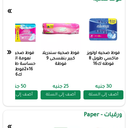
»
«
فوط صحيه اولويز
فوط صحيه سندريلا
فوط صحيه اولويز
ماكسي طويل 8
كبير بنفسجى 9
نعومة القطن
فوطه ك16
فوطة
حساسة طويل دبل
16+2فوطةمجانا
ك16
30 جنيه
25 جنيه
50 جنيه
أضف إلى السلة
أضف إلى السلة
أضف إلى السلة
ورقيات - Paper
»