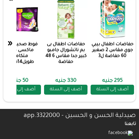
«
حفاضات اطفال بيبي
حفاضات اطفال بى
فوط صحيه مولبد
جوي مقاس 2 صغير
بم ناتشورال جامبو
ماكسى حماية
60 حفاضة ل3
كبير جدا مقاس 6 48
متكاملة
حفاضة
طويل14فوطه
295 جنيه
330 جنيه
50 جنيه
أضف إلى السلة
أضف إلى السلة
أضف إلى السلة
صيدلية الحسن و الحسين - 3322000.app
تابعنا