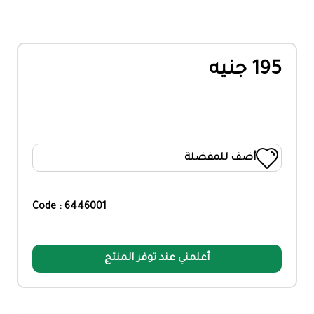
195 جنيه
أضف للمفضلة
Code : 6446001
أعلمني عند توفر المنتج