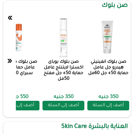
صن بلوك
»
«
صن بلوك انفينيتي
صن بلوك بوباى
صن بلوك فاكيشن
هيدرو جل عامل
اكسترا لايتنتج عامل
عامل حماية 50+
حماية 50+ جل 60مل
حماية 50+ جل مفتح
سبراي 200مل
50مل
350 جنيه
350 جنيه
550 جنيه
أضف إلى السلة
أضف إلى السلة
أضف إلى السلة
العناية بالبشرة Skin Care