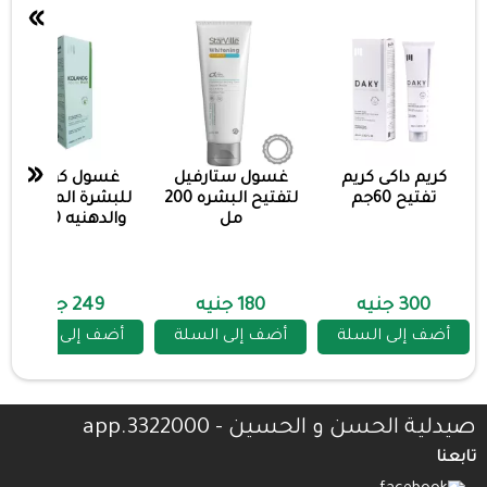
»
«
كريم داكى كريم
غسول ستارفيل
غسول كولانوج
تفتيح 60جم
لتفتيح البشره 200
للبشرة المختلطة
مل
والدهنيه 200مل
300 جنيه
180 جنيه
249 جنيه
أضف إلى السلة
أضف إلى السلة
أضف إلى السلة
صيدلية الحسن و الحسين - 3322000.app
تابعنا