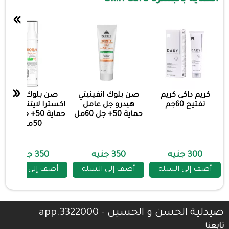
»
«
كريم داكى كريم
صن بلوك انفينيتي
صن بلوك بوباى
تفتيح 60جم
هيدرو جل عامل
اكسترا لايتنتج عامل
حماية 50+ جل 60مل
حماية 50+ جل مفتح
50مل
300 جنيه
350 جنيه
350 جنيه
أضف إلى السلة
أضف إلى السلة
أضف إلى السلة
صيدلية الحسن و الحسين - 3322000.app
تابعنا