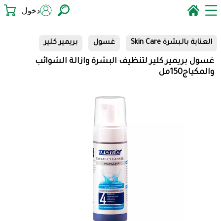
دخول
العناية بالبشرة Skin Care
غسول
بريمير كلير
غسول بريمير كلير لتنظيف البشرة وازالة الشوائب
والمكياج150مل