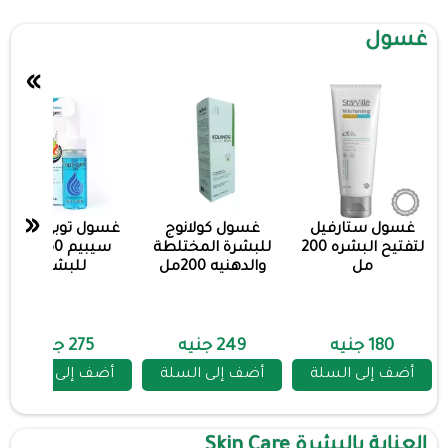
غسول
»
«
غسول ستارفيل
غسول كولانوج
غسول توبي جينت
لتفتيح البشره 200
للبشرة المختلطة
سيبيم 150 مل
مل
والدهنيه 200مل
للبشره
180 جنيه
249 جنيه
275 جنيه
أضف إلى السلة
أضف إلى السلة
أضف إلى السلة
العناية بالبشرة Skin Care