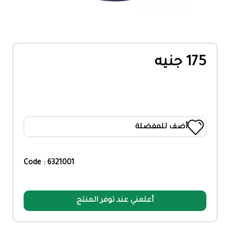
175 جنيه
أضف للمفضلة
Code : 6321001
أعلمني عند توفر المنتج