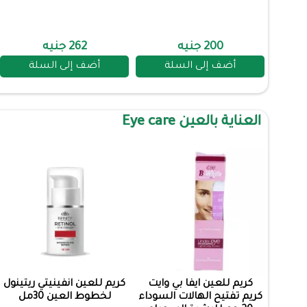
200 جنيه
262 جنيه
أضف إلى السلة
أضف إلى السلة
العناية بالعين Eye care
كريم للعين ايفا بي وايت
كريم للعين انفينيتي ريتينول
كريم تفتيح الهالات السوداء
لخطوط العين 30مل