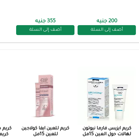
200 جنيه
355 جنيه
أضف إلى السلة
أضف إلى السلة
كريم ايزيس فارما نيوتون
كريم للعين ايفا كولاجين
كريم د
لهالات حول العين 15مل
للعين 15مل
كريم