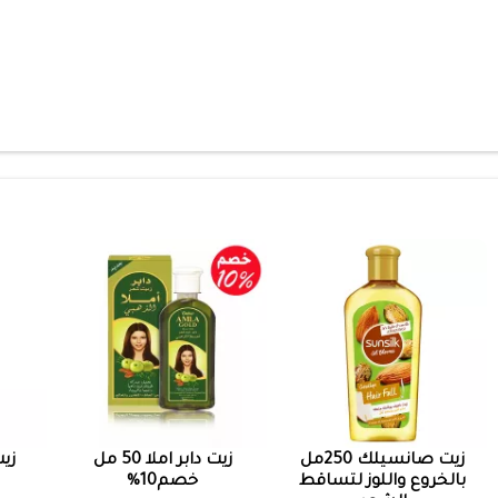
زيت صانسيلك 250مل
زيت دابر املا 50 مل
زيت 
بالخروع واللوز لتساقط
خصم10%