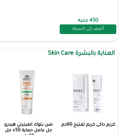
450 جنيه
أضف إلى السلة
العناية بالبشرة Skin Care
كريم داكى كريم تفتيح 60جم
صن بلوك انفينيتي هيدرو
جل عامل حماية 50+ جل