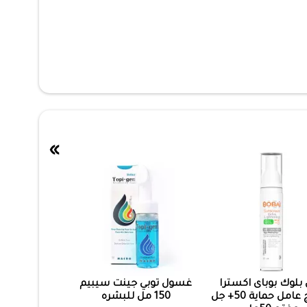
»
لوك بوباى اكسترا
غسول توبي جينت سيبيم
لايتنتج عامل حماية 50+ جل
150 مل للبشره