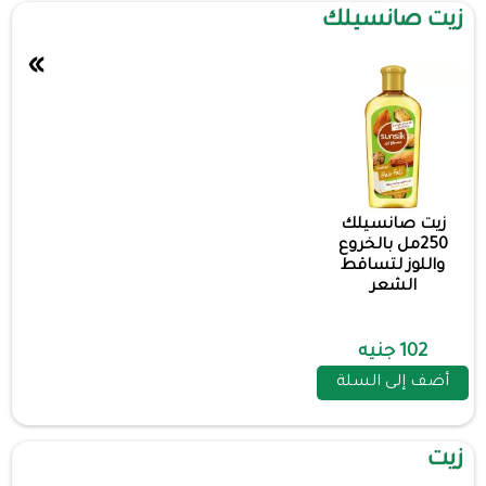
زيت صانسيلك
»
زيت صانسيلك
250مل بالخروع
واللوز لتساقط
الشعر
102 جنيه
أضف إلى السلة
زيت