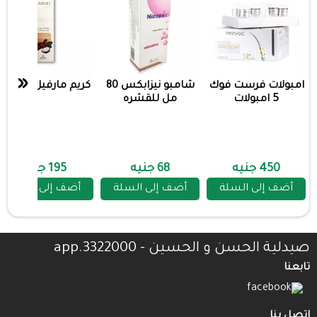
«
امبولات فرست فوك
شامبو نيزابكس 80
كريم مارفيل 100 جم
5 امبولات
مل للقشره
450 جنيه
68 جنيه
195 جنيه
أضف إلى السلة
أضف إلى السلة
أضف إلى السلة
صيدلية الحسن و الحسين - 3322000.app
تابعنا
اتصل بنا