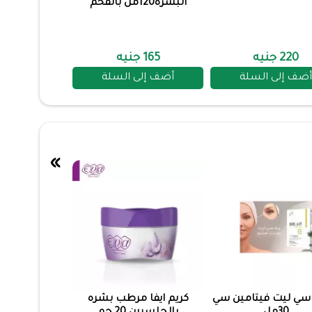
البشرة120مل بالفحم
220 جنيه
165 جنيه
أضف إلى السلة
أضف إلى السلة
»
سي ليت فيتامين سي
كريم ايفا مرطب بشره