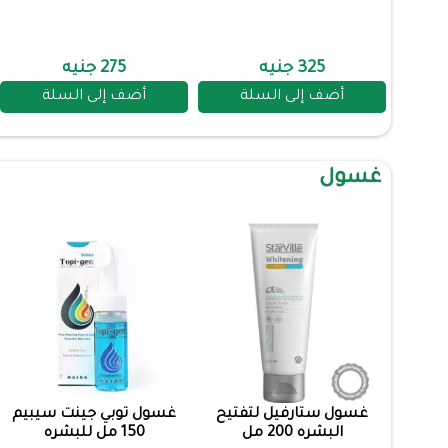
325 جنيه
275 جنيه
أضف إلى السلة
أضف إلى السلة
غسول
غسول ستارفيل لتفتيح
غسول توبي جينت سيبيم
البشره 200 مل
150 مل للبشره