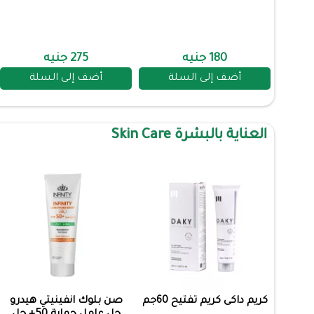
180 جنيه
275 جنيه
أضف إلى السلة
أضف إلى السلة
العناية بالبشرة Skin Care
كريم داكى كريم تفتيح 60جم
صن بلوك انفينيتي هيدرو