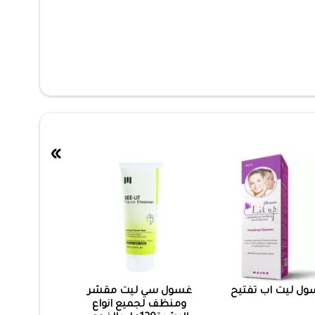
»
ل ليت اب تفتيح
غسول سي ليت مقشر
ومنظف لجميع انواع