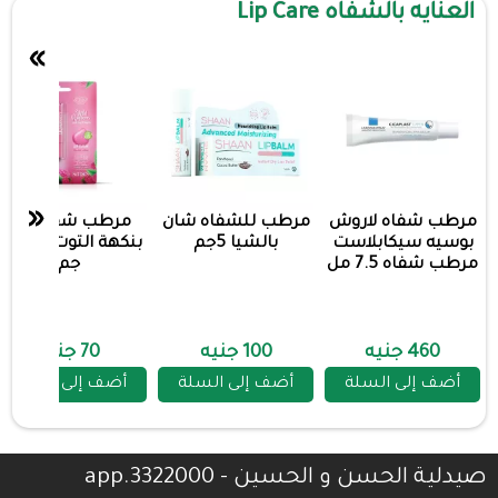
العنايه بالشفاه Lip Care
»
«
مرطب شفاه لاروش
مرطب للشفاه شان
مرطب شفاه ايفا
بوسيه سيكابلاست
بالشيا 5جم
بنكهة التوت 
مرطب شفاه 7.5 مل
جم
460 جنيه
100 جنيه
70 جنيه
أضف إلى السلة
أضف إلى السلة
أضف إلى السلة
صيدلية الحسن و الحسين - 3322000.app