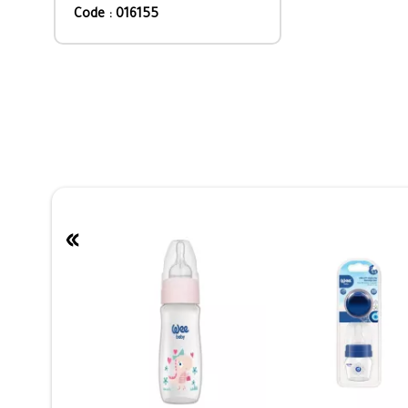
Code : 016155
»