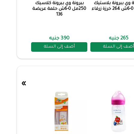
ة وي ببرونة بلاستيك
ببرونة وي ببرونة كلاسيك
250مل 0-6ش حلمة عريضة
136
265 جنيه
390 جنيه
أضف إلى السلة
أضف إلى السلة
»