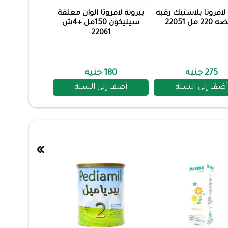
 لافروتا بلاستيك رقبه
ببرونة لافروتا الوان معلقة
2 مل 22051
سيليكون 150مل +4ش
22061
275 جنيه
180 جنيه
أضف إلى السلة
أضف إلى السلة
»