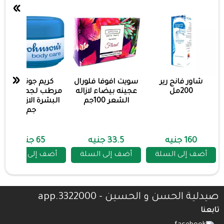
»
«
شاور فانج رير
سويت افوفا فلورال
كريم جونسون
200مل
عجينه بيضاء لازاله
مرطب لجميع انواع
الشعر 100جم
البشرة الازرق 100
جم
160 جنيه
33.5 جنيه
65 جنيه
أضف إلى السلة
أضف إلى السلة
أضف إلى السلة
صيدلية الحسن و الحسين - 3322000.app
تابعنا