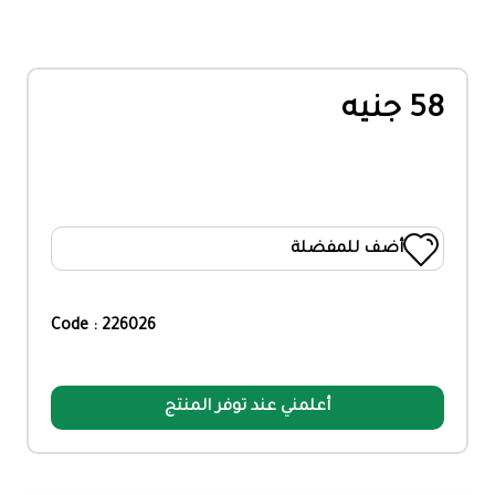
58 جنيه
أضف للمفضلة
Code : 226026
أعلمني عند توفر المنتج