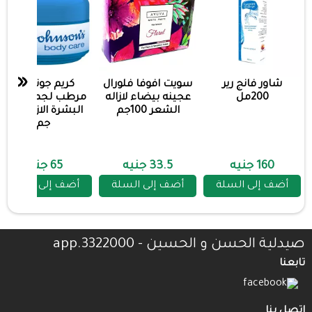
«
شاور فانج رير
سويت افوفا فلورال
كريم جونسون
200مل
عجينه بيضاء لازاله
مرطب لجميع انواع
الشعر 100جم
البشرة الازرق 100
جم
160 جنيه
33.5 جنيه
65 جنيه
أضف إلى السلة
أضف إلى السلة
أضف إلى السلة
صيدلية الحسن و الحسين - 3322000.app
تابعنا
اتصل بنا