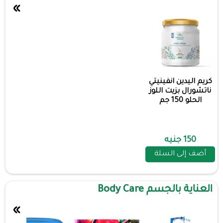
»
كريم اليدين انفينيتي
ناتشورال بزيت اللوز
الحلو 150 جم
150 جنيه
أضف إلى السلة
العناية بالجسم Body Care
»