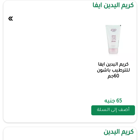
كريم اليدين ايفا
»
كريم اليدين ايفا
للترطيب باشون
60جم
65 جنيه
أضف إلى السلة
كريم اليدين