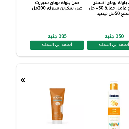
لوك بوباى اكسترا
صن بلوك بوباى سبورت
لايتنتج عامل حماية 50+ جل
صن سكرين سبراي 200مل
 50مل تينتيد
350 جنيه
385 جنيه
أضف إلى السلة
أضف إلى السلة
»