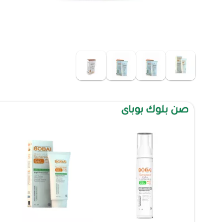
صن بلوك بوباى