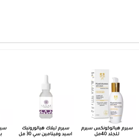
سيرم هيالوكونكس سيرم
سيرم ليلاك هيالورونيك
سير
للجلد 40مل
اسيد وفيتامين سي 30 مل
بف