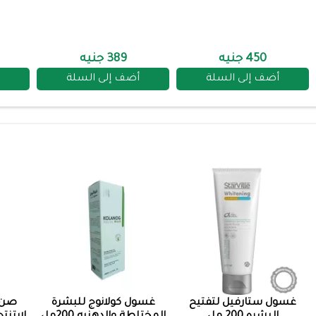
450 جنيه
389 جنيه
أضف إلى السلة
أضف إلى السلة
غسول ستارفيل لتفتيح
غسول كولانوج للبشرة
صن ب