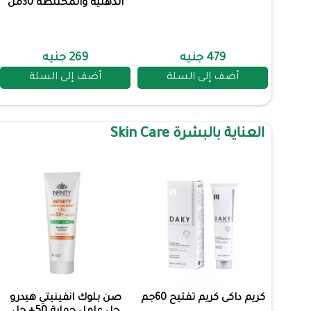
الدهنية والمختلطة 30مل
479 جنيه
269 جنيه
أضف إلى السلة
أضف إلى السلة
العناية بالبشرة Skin Care
كريم داكى كريم تفتيح 60جم
صن بلوك انفينيتي هيدرو