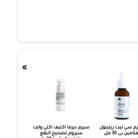
»
م سي ليت ريتينول
سيرم ديرما اكتيف اكتي وايت
تامين بى 30 مل
سيروم تصحيح البقع