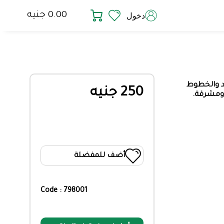
0.00 جنيه
دخول
د والخطوط
250 جنيه
 ومشرقة.
أضف للمفضلة
Code : 798001