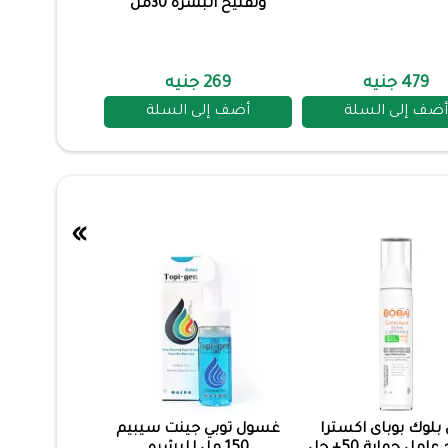
وتفتيح البشرة 30مل
479 جنيه
269 جنيه
أضف إلى السلة
أضف إلى السلة
»
لوك بوباى اكسترا
غسول توبي جينت سيبيم