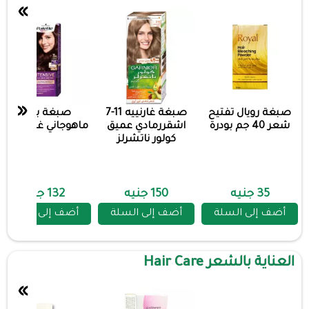
»
«
صبغة رويال تفتيح
صبغة غارنييه 11-7
صبغة باليت
شعر 40 جم بودرة
اشقررمادي عميق
ماهوجاني غامق 68-3
كولور ناتشرلز
35 جنيه
150 جنيه
132 جنيه
أضف إلى السلة
أضف إلى السلة
أضف إلى السلة
العناية بالشعر Hair Care
»