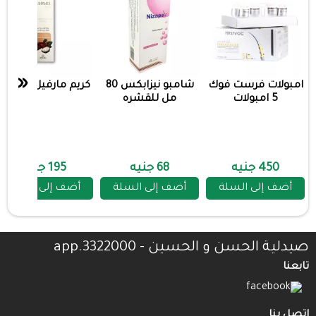
«
امبولات فرست فوك
شامبو نيزابكس 80
كريم مارفيل 100 جم
5 امبولات
مل للقشره
450 جنيه
68 جنيه
195 جنيه
أضف إلى السلة
أضف إلى السلة
أضف إلى السلة
صيدلية الحسن و الحسين - 3322000.app
تابعنا
اتصل بنا