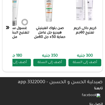
«
كريم داكى كريم
صن بلوك انفينيتي
غسول ستارفيل
تفتيح 60جم
هيدرو جل عامل
لتفتيح البشره 200
حماية 50+ جل 60مل
مل
300 جنيه
350 جنيه
180 جنيه
أضف إلى السلة
أضف إلى السلة
أضف إلى السلة
صيدلية الحسن و الحسين - 3322000.app
تابعنا
اتصل بنا