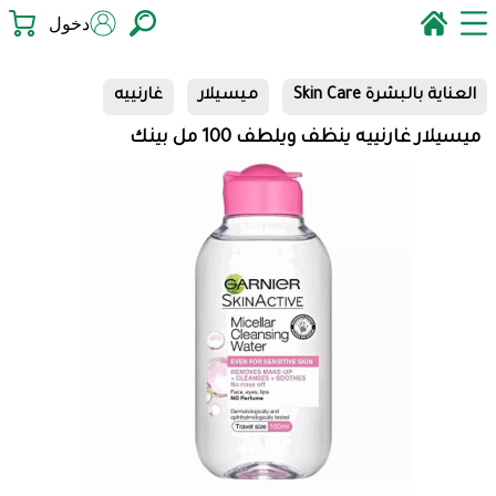
دخول
العناية بالبشرة Skin Care
ميسيلار
غارنييه
ميسيلار غارنييه ينظف ويلطف 100 مل بينك