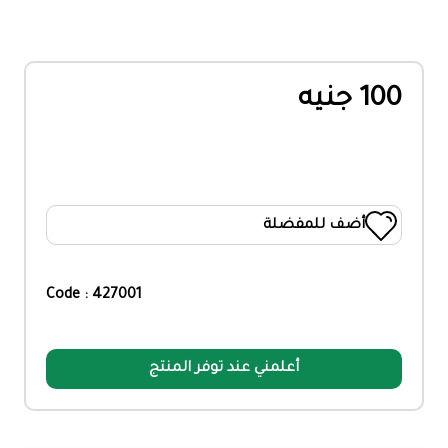
100 جنيه
أضف للمفضلة
Code : 427001
أعلمني عند توفر المنتج