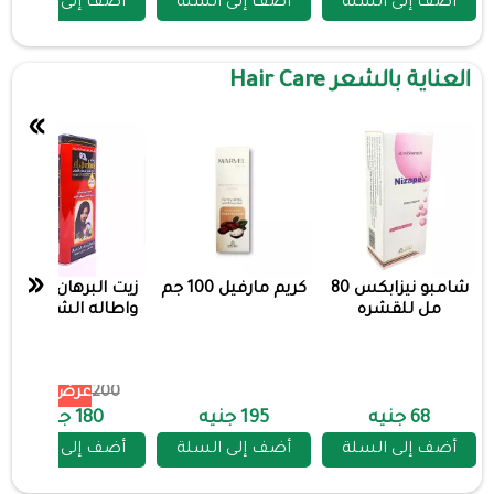
أضف إلى السلة
أضف إلى السلة
أضف إلى السلة
العناية بالشعر Hair Care
»
«
شامبو نيزابكس 80
كريم مارفيل 100 جم
زيت البرهان لتكثيف
مل للقشره
واطاله الشعر احمر
200
عرض 10%
68 جنيه
195 جنيه
180 جنيه
أضف إلى السلة
أضف إلى السلة
أضف إلى السلة